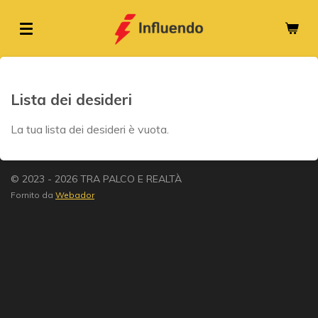
Vai
al
contenuto
principale
Lista dei desideri
La tua lista dei desideri è vuota.
© 2023 - 2026 TRA PALCO E REALTÀ
Fornito da
Webador