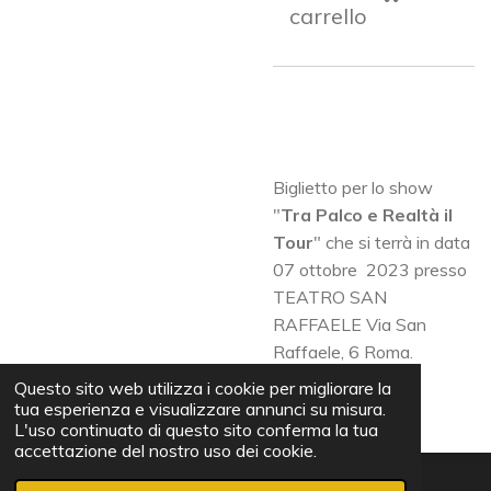
carrello
Biglietto per lo show
"
Tra Palco e Realtà il
Tour
" che si terrà in data
07 ottobre 2023 presso
TEATRO SAN
RAFFAELE Via San
Raffaele, 6 Roma.
Questo sito web utilizza i cookie per migliorare la
tua esperienza e visualizzare annunci su misura.
L'uso continuato di questo sito conferma la tua
accettazione del nostro uso dei cookie.
© 2023 - 2026 TRA PALCO E REALTÀ