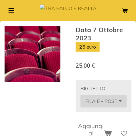
Vai
al
contenuto
Data 7 Ottobre
principale
2023
25 euro
25,00 €
BIGLIETTO
Aggiungi
al